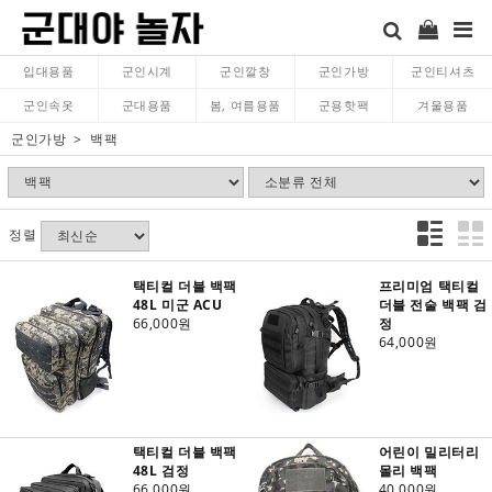
입대용품
군인시계
군인깔창
군인가방
군인티셔츠
군인속옷
군대용품
봄, 여름용품
군용핫팩
겨울용품
군인가방
백팩
정렬
택티컬 더블 백팩
프리미엄 택티컬
48L 미군 ACU
더블 전술 백팩 검
66,000원
정
64,000원
택티컬 더블 백팩
어린이 밀리터리
48L 검정
몰리 백팩
66,000원
40,000원