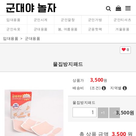
입대용품
군인시계
군인깔창
군인가방
군인티셔츠
군인속옷
군대용품
봄, 여름용품
군용핫팩
겨울용품
입대용품
군대용품
0
물집방지패드
3,500
상품가
원
배송비
(조건)
지역별
물집방지패드
3,500
원
+1
-1
3,500
총 상품 금액
원