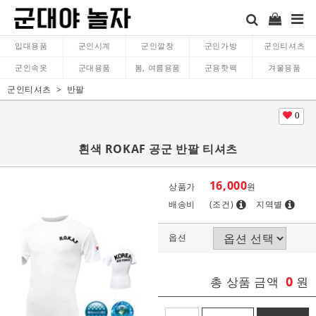
입대용품
군인시계
군인깔창
군인가방
군인티셔츠
군인속옷
군대용품
봄, 여름용품
군용핫팩
겨울용품
군인티셔츠
반팔
0
흰색 ROKAF 공군 반팔 티셔츠
16,000
상품가
원
배송비
(조건)
지역별
옵션
0
총 상품 금액
원