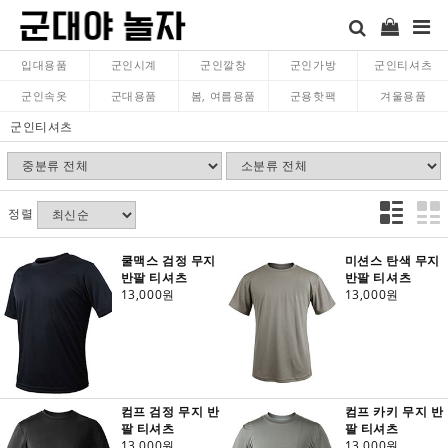
입대용품
군인시계
군인깔창
군인가방
군인티셔츠
군인속옷
군대용품
봄, 여름용품
군용핫팩
겨울용품
군인티셔츠
정렬
쿨맥스 검정 무지
미션스 탄색 무지
반팔 티셔츠
반팔 티셔츠
13,000원
13,000원
컴프 검정 무지 반
컴프 카키 무지 반
팔 티셔츠
팔 티셔츠
13,000원
13,000원