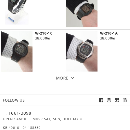
W-210-1C
W-210-1A
38,000원
38,000원
MORE
FOLLOW US
T. 1661-3098
OPEN : AM10 ~ PM05 / SAT, SUN, HOLIDAY OFF
KB 490101-04-188889