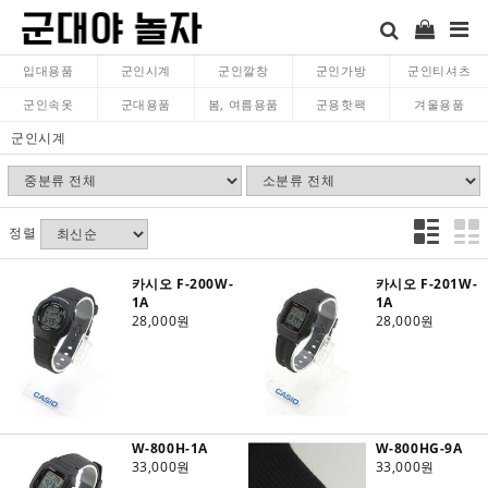
입대용품
군인시계
군인깔창
군인가방
군인티셔츠
군인속옷
군대용품
봄, 여름용품
군용핫팩
겨울용품
군인시계
정렬
카시오 F-200W-
카시오 F-201W-
1A
1A
28,000원
28,000원
W-800H-1A
W-800HG-9A
33,000원
33,000원