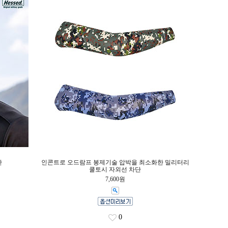
단
인콘트로 오드람프 봉제기술 압박을 최소화한 밀리터리
쿨토시 자외선 차단
7,600원
0