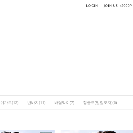
LOGIN
JOIN US
+2000P
쉬가드(12)
반바지(11)
바람막이(7)
정글모(밀짚모자)(6)