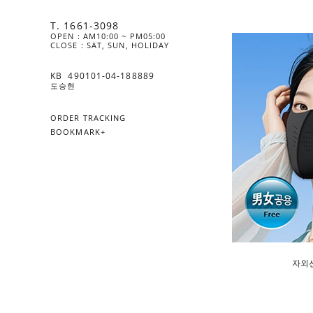
T. 1661-3098
OPEN : AM10:00 ~ PM05:00
CLOSE : SAT, SUN, HOLIDAY
KB  490101-04-188889
도승현
ORDER TRACKING
BOOKMARK+
자외선