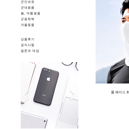
군인속옷
군대용품
봄, 여름용품
군용핫팩
겨울용품
상품후기
공지사항
질문과 대답
쿨 페이스 