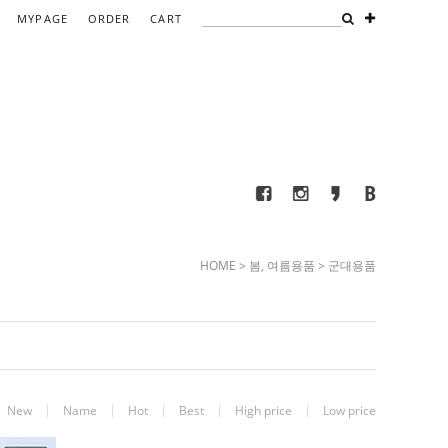
MYPAGE
ORDER
CART
HOME
>
봄, 여름용품
>
군대용품
New
Name
Hot
Best
High price
Low price