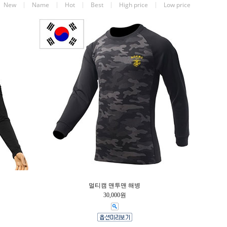
New
Name
Hot
Best
High price
Low price
멀티캠 맨투맨 해병
30,000원