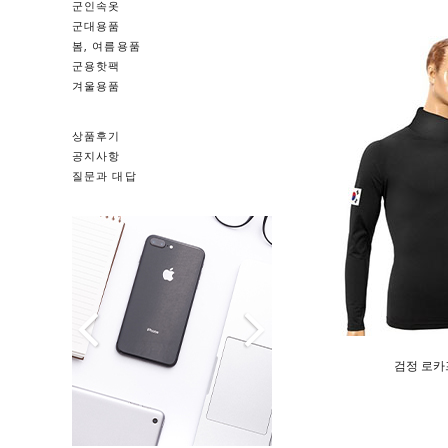
군인속옷
군대용품
봄, 여름용품
군용핫팩
겨울용품
상품후기
공지사항
질문과 대답
검정 로카