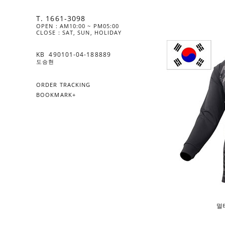
T. 1661-3098
OPEN : AM10:00 ~ PM05:00
CLOSE : SAT, SUN, HOLIDAY
KB  490101-04-188889
도승현
ORDER TRACKING
BOOKMARK+
멀