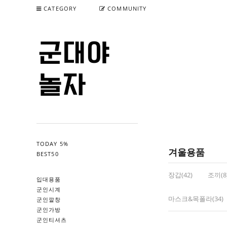
CATEGORY
COMMUNITY
TODAY 5%
겨울용품
BEST50
장갑(42)
조끼(8
입대용품
군인시계
마스크&목폴라(34)
군인깔창
군인가방
군인티셔츠