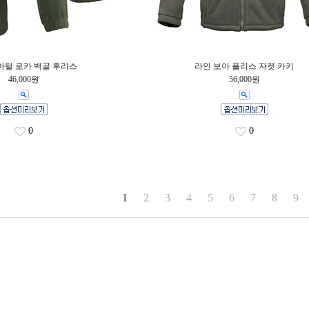
아털 로카 백골 후리스
라인 보아 플리스 자켓 카키
46,000원
56,000원
0
0
1
2
3
4
5
6
7
8
9