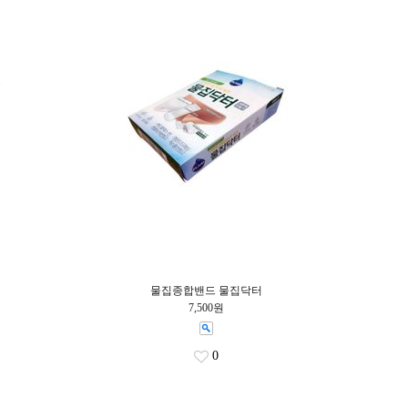
물집종합밴드 물집닥터
7,500원
0