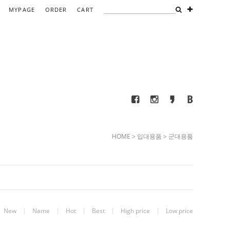
MYPAGE
ORDER
CART
HOME
>
입대용품
>
군대용품
New
Name
Hot
Best
High price
Low price