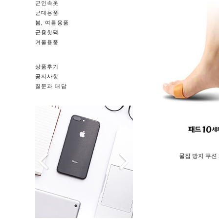
군인속옷
군대용품
봄, 여름용품
군용핫팩
겨울용품
상품후기
공지사항
질문과 대답
물집 방지 쿠션 