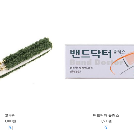
고무링
밴드닥터 플러스
1,000원
1,500원