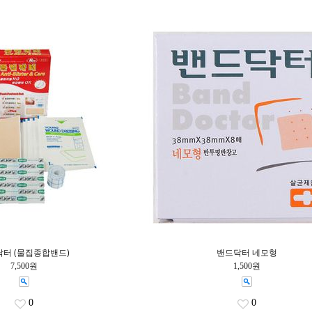
터 (물집종합밴드)
밴드닥터 네모형
7,500원
1,500원
0
0