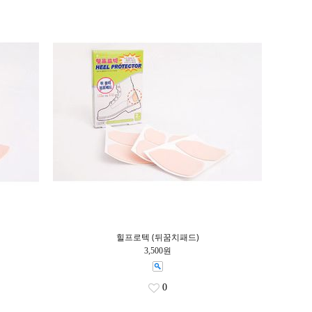
힐프로텍 (뒤꿈치패드)
3,500원
0