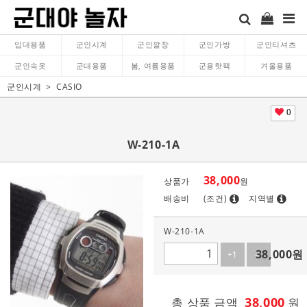
입대용품
군인시계
군인깔창
군인가방
군인티셔츠
군인속옷
군대용품
봄, 여름용품
군용핫팩
겨울용품
군인시계
CASIO
0
W-210-1A
38,000
상품가
원
배송비
(조건)
지역별
W-210-1A
38,000
원
+1
-1
38,000
총 상품 금액
원