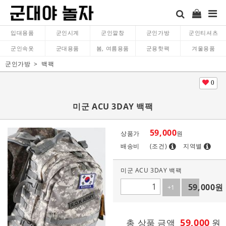
입대용품
군인시계
군인깔창
군인가방
군인티셔츠
군인속옷
군대용품
봄, 여름용품
군용핫팩
겨울용품
군인가방
백팩
0
미군 ACU 3DAY 백팩
59,000
상품가
원
배송비
(조건)
지역별
미군 ACU 3DAY 백팩
59,000
원
+1
-1
59,000
총 상품 금액
원