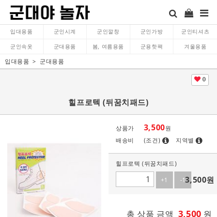
입대용품
군인시계
군인깔창
군인가방
군인티셔츠
군인속옷
군대용품
봄, 여름용품
군용핫팩
겨울용품
입대용품
군대용품
0
힐프로텍 (뒤꿈치패드)
3,500
상품가
원
배송비
(조건)
지역별
힐프로텍 (뒤꿈치패드)
3,500
원
+1
-1
3,500
총 상품 금액
원