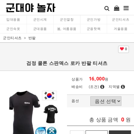
입대용품
군인시계
군인깔창
군인가방
군인티셔츠
군인속옷
군대용품
봄, 여름용품
군용핫팩
겨울용품
군인티셔츠
반팔
0
검정 쿨론 스판덱스 로카 반팔 티셔츠
16,000
상품가
원
배송비
(조건)
지역별
옵션
0
총 상품 금액
원