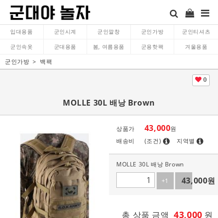
입대용품
군인시계
군인깔창
군인가방
군인티셔츠
군인속옷
군대용품
봄, 여름용품
군용핫팩
겨울용품
군인가방
백팩
0
MOLLE 30L 배낭 Brown
43,000
상품가
원
배송비
(조건)
지역별
MOLLE 30L 배낭 Brown
43,000
원
+1
-1
43,000
총 상품 금액
원