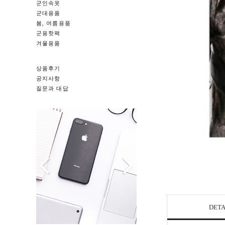
군인속옷
군대용품
봄, 여름용품
군용핫팩
겨울용품
상품후기
공지사항
질문과 대답
DETA