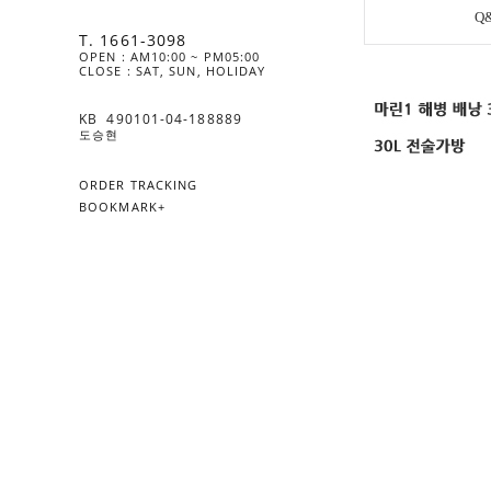
Q
T. 1661-3098
OPEN : AM10:00 ~ PM05:00
CLOSE : SAT, SUN, HOLIDAY
KB  490101-04-188889
도승현
ORDER TRACKING
BOOKMARK+