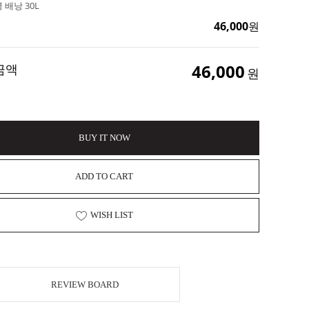
 배낭 30L
46,000
원
46,000
금액
원
BUY IT NOW
ADD TO CART
WISH LIST
REVIEW BOARD