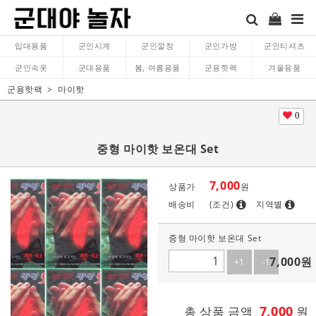
입대용품
군인시계
군인깔창
군인가방
군인티셔츠
군인속옷
군대용품
봄, 여름용품
군용핫팩
겨울용품
군용핫팩
마이핫
0
중형 마이핫 보온대 Set
7,000
상품가
원
배송비
(조건)
지역별
중형 마이핫 보온대 Set
7,000
원
+1
-1
7,000
총 상품 금액
원