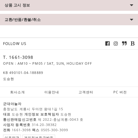
상품 고시 정보
교환/반품/환불/취소
FOLLOW US
T. 1661-3098
OPEN : AM10 ~ PM05 / SAT, SUN, HOLIDAY OFF
KB 490101-04-188889
도승현
회사소개
이용안내
고객센터
PC 버전
군대야놀자
충청남도 계룡시 두마면 왕대1길 15
대표
도승현
개인정보 보호책임자
도승현
통신판매업신고번호
제 2022-충남계룡-0043 호
사업자 등록번호
314-20-38382
전화
1661-3098
팩스
0505-300-3099
이용약관
개인정보취급방침