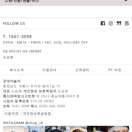
교환/반품/환불/취소
FOLLOW US
T. 1661-3098
OPEN : AM10 ~ PM05 / SAT, SUN, HOLIDAY OFF
KB 490101-04-188889
도승현
회사소개
이용안내
고객센터
PC 버전
군대야놀자
충청남도 계룡시 두마면 왕대1길 15
대표
도승현
개인정보 보호책임자
도승현
통신판매업신고번호
제 2022-충남계룡-0043 호
사업자 등록번호
314-20-38382
전화
1661-3098
팩스
0505-300-3099
이용약관
개인정보취급방침
INSTAGRAM @shop_id