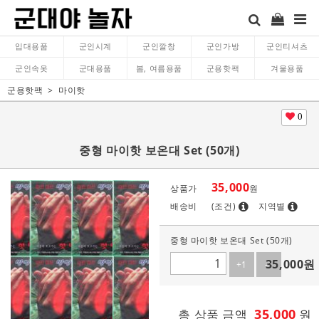
입대용품
군인시계
군인깔창
군인가방
군인티셔츠
군인속옷
군대용품
봄, 여름용품
군용핫팩
겨울용품
군용핫팩
마이핫
0
중형 마이핫 보온대 Set (50개)
35,000
상품가
원
배송비
(조건)
지역별
중형 마이핫 보온대 Set (50개)
35,000
원
+1
-1
35,000
총 상품 금액
원