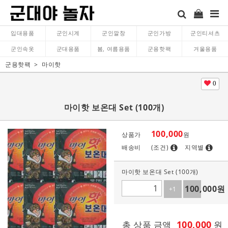
입대용품
군인시계
군인깔창
군인가방
군인티셔츠
군인속옷
군대용품
봄, 여름용품
군용핫팩
겨울용품
군용핫팩
마이핫
0
마이핫 보온대 Set (100개)
100,000
상품가
원
배송비
(조건)
지역별
마이핫 보온대 Set (100개)
100,000
원
+1
-1
100,000
총 상품 금액
원