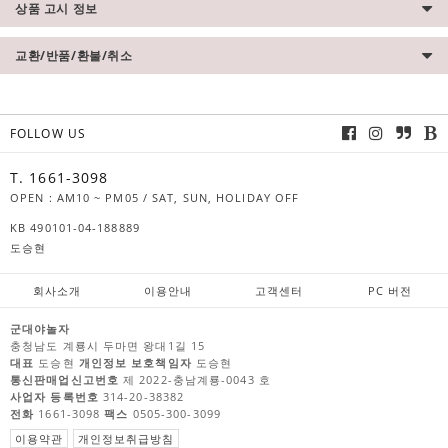
상품 고시 정보
교환/반품/환불/취소
FOLLOW US
T. 1661-3098
OPEN : AM10 ~ PM05 / SAT, SUN, HOLIDAY OFF
KB 490101-04-188889
도승현
회사소개
이용안내
고객센터
PC 버전
군대야놀자
충청남도 계룡시 두마면 왕대1길 15
대표
도승현
개인정보 보호책임자
도승현
통신판매업신고번호
제 2022-충남계룡-0043 호
사업자 등록번호
314-20-38382
전화
1661-3098
팩스
0505-300-3099
이용약관
개인정보취급방침