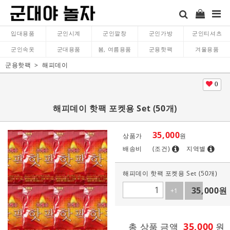
입대용품
군인시계
군인깔창
군인가방
군인티셔츠
군인속옷
군대용품
봄, 여름용품
군용핫팩
겨울용품
군용핫팩
해피데이
0
해피데이 핫팩 포켓용 Set (50개)
35,000
상품가
원
배송비
(조건)
지역별
해피데이 핫팩 포켓용 Set (50개)
35,000
원
+1
-1
35,000
총 상품 금액
원