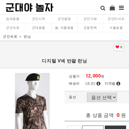
입대용품
군인시계
군인깔창
군인가방
군인티셔츠
군인속옷
군대용품
봄, 여름용품
군용핫팩
겨울용품
군인속옷
런닝
0
디지털 V넥 반팔 런닝
12,000
상품가
원
배송비
(조건)
지역별
옵션
0
총 상품 금액
원