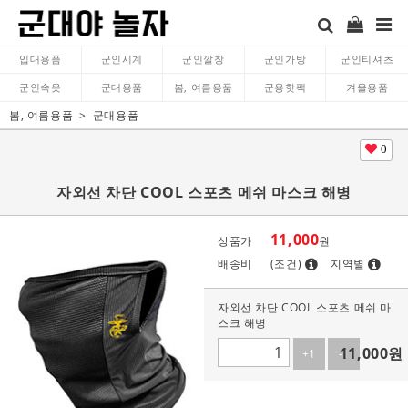
입대용품
군인시계
군인깔창
군인가방
군인티셔츠
군인속옷
군대용품
봄, 여름용품
군용핫팩
겨울용품
봄, 여름용품
군대용품
0
자외선 차단 COOL 스포츠 메쉬 마스크 해병
11,000
상품가
원
배송비
(조건)
지역별
자외선 차단 COOL 스포츠 메쉬 마
스크 해병
11,000
원
+1
-1