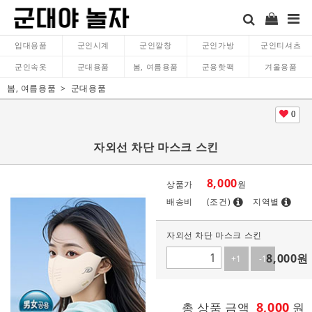
입대용품
군인시계
군인깔창
군인가방
군인티셔츠
군인속옷
군대용품
봄, 여름용품
군용핫팩
겨울용품
봄, 여름용품
군대용품
0
자외선 차단 마스크 스킨
8,000
상품가
원
배송비
(조건)
지역별
자외선 차단 마스크 스킨
8,000
원
+1
-1
8,000
총 상품 금액
원