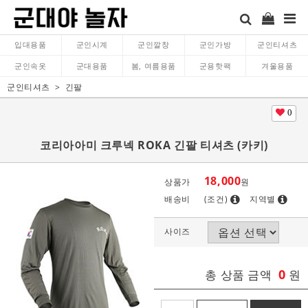
입대용품
군인시계
군인깔창
군인가방
군인티셔츠
군인속옷
군대용품
봄, 여름용품
군용핫팩
겨울용품
군인티셔츠
긴팔
0
코리아아미 크루넥 ROKA 긴팔 티셔츠 (카키)
18,000
상품가
원
배송비
(조건)
지역별
사이즈
0
총 상품 금액
원