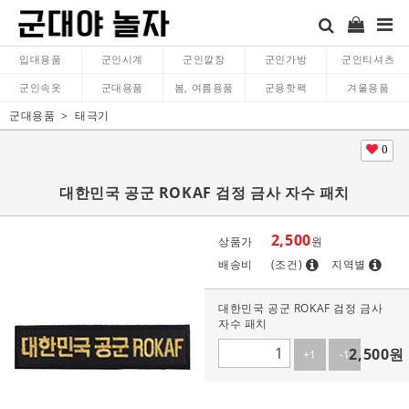
입대용품
군인시계
군인깔창
군인가방
군인티셔츠
군인속옷
군대용품
봄, 여름용품
군용핫팩
겨울용품
군대용품
태극기
0
대한민국 공군 ROKAF 검정 금사 자수 패치
2,500
상품가
원
배송비
(조건)
지역별
대한민국 공군 ROKAF 검정 금사
자수 패치
2,500
원
+1
-1