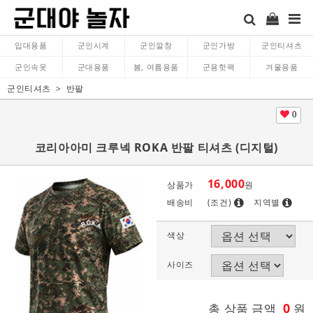
입대용품
군인시계
군인깔창
군인가방
군인티셔츠
군인속옷
군대용품
봄, 여름용품
군용핫팩
겨울용품
군인티셔츠
반팔
0
코리아아미 크루넥 ROKA 반팔 티셔츠 (디지털)
16,000
상품가
원
배송비
(조건)
지역별
색상
사이즈
0
총 상품 금액
원