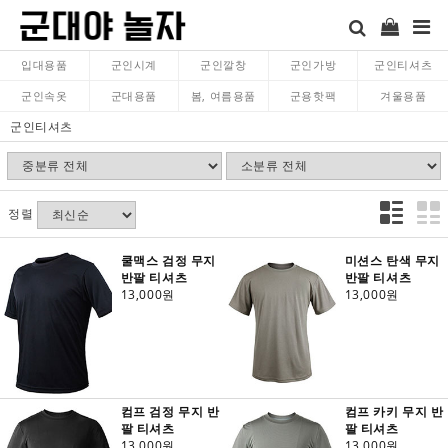
입대용품
군인시계
군인깔창
군인가방
군인티셔츠
군인속옷
군대용품
봄, 여름용품
군용핫팩
겨울용품
군인티셔츠
정렬
쿨맥스 검정 무지
미션스 탄색 무지
반팔 티셔츠
반팔 티셔츠
13,000원
13,000원
컴프 검정 무지 반
컴프 카키 무지 반
팔 티셔츠
팔 티셔츠
13,000원
13,000원